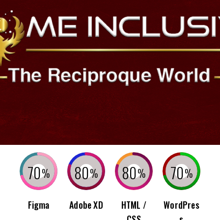
70
80
80
70
%
%
%
%
Figma
Adobe XD
HTML /
WordPres
CSS
s